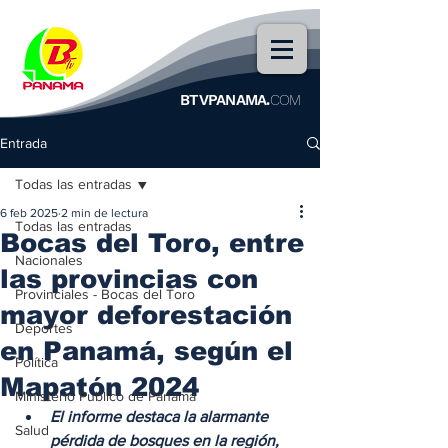
BTVPANAMA.
COM
Entrada
Todas las entradas
6 feb 2025
2 min de lectura
Todas las entradas
Bocas del Toro, entre
Nacionales
las provincias con
Provinciales - Bocas del Toro
mayor deforestación
Deportes
en Panamá, según el
Política
Mapatón 2024
Ministerio Público de Panamá
El informe destaca la alarmante 
Salud
pérdida de bosques en la región, 