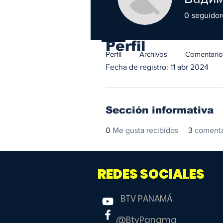
0
seguidor
Perfil
Perfil
Archivos
Comentarios
Fecha de registro: 11 abr 2024
Sección informativa
0
Me gusta recibidos
3
comenta
REDES SOCIALES
BTV PANAMÁ
@BtvPanama